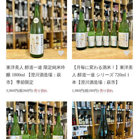
東洋美人 醇道一途 限定純米吟
【月毎に変わる酒米！】東洋美
醸 1800ml 【澄川酒造場：萩
人 醇道一途 シリーズ 720ml 1
市】 季節限定
本【澄川酒造場：萩市】
3,960円(税360円)
売り切れ
1,980円(税180円)
売り切れ