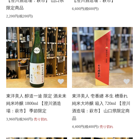
【澄川酒造場：萩市】 山口県
【澄川酒造場：萩市】
限定商品
6,600円(税600円)
2,200円(税200円)
東洋美人 醇道一途 限定 酒未来
東洋美人 壱番纏 本生 槽垂れ
純米吟醸 1800ml 【澄川酒造
純米大吟醸 箱入 720ml 【澄川
場：萩市】 季節限定
酒造場：萩市】 山口県限定商
品
3,960円(税360円)
売り切れ
4,400円(税400円)
売り切れ