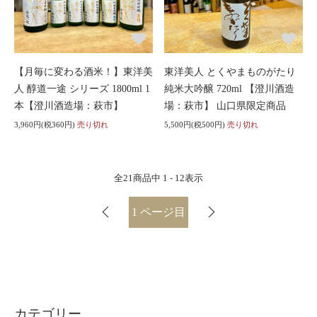
【月毎に変わる酒米！】東洋美
東洋美人 とくやまものがたり
人 醇道一途 シリーズ 1800ml 1
純米大吟醸 720ml 【澄川酒造
本【澄川酒造場：萩市】
場：萩市】 山口県限定商品
3,960円(税360円)
売り切れ
5,500円(税500円)
売り切れ
全
21
商品中
1 - 12
表示
1
ページ目
カテゴリー