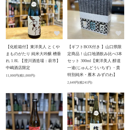
【化粧箱付】東洋美人 とくや
【ギフトBOX付き 】山口県限
まものがたり 純米大吟醸 槽垂
定商品！山口地酒飲み比べ3本
れ 1.8L 【澄川酒造場：萩市】
セット 300ml【東洋美人 醇道
中嶋酒店限定
一途(じゅんどういちず) ・貴
特別純米・雁木 みずのわ】
11,000円(税1,000円)
2,649円(税241円)