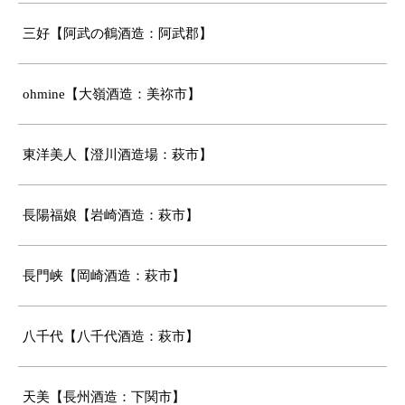
三好【阿武の鶴酒造：阿武郡】
ohmine【大嶺酒造：美祢市】
東洋美人【澄川酒造場：萩市】
長陽福娘【岩崎酒造：萩市】
長門峡【岡崎酒造：萩市】
八千代【八千代酒造：萩市】
天美【長州酒造：下関市】