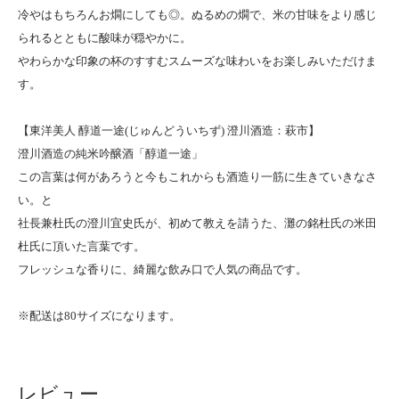
冷やはもちろんお燗にしても◎。ぬるめの燗で、米の甘味をより感じ
られるとともに酸味が穏やかに。
やわらかな印象の杯のすすむスムーズな味わいをお楽しみいただけま
す。
【東洋美人 醇道一途(じゅんどういちず) 澄川酒造：萩市】
澄川酒造の純米吟醸酒「醇道一途」
この言葉は何があろうと今もこれからも酒造り一筋に生きていきなさ
い。と
社長兼杜氏の澄川宜史氏が、初めて教えを請うた、灘の銘杜氏の米田
杜氏に頂いた言葉です。
フレッシュな香りに、綺麗な飲み口で人気の商品です。
※配送は80サイズになります。
レビュー