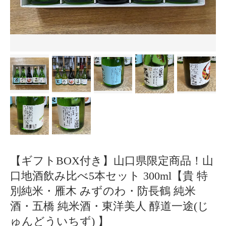
【ギフトBOX付き】山口県限定商品！山
口地酒飲み比べ5本セット 300ml【貴 特
別純米・雁木 みずのわ・防長鶴 純米
酒・五橋 純米酒・東洋美人 醇道一途(じ
ゅんどういちず) 】