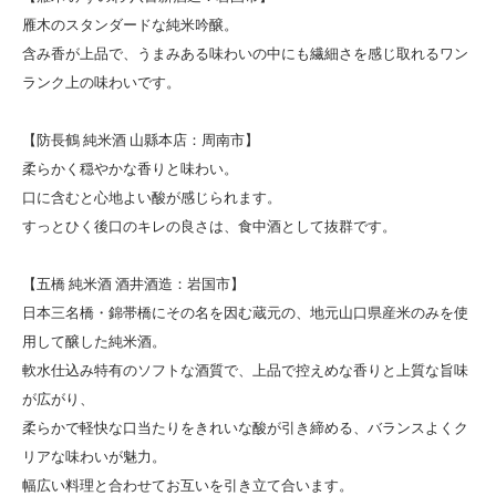
雁木のスタンダードな純米吟醸。
含み香が上品で、うまみある味わいの中にも繊細さを感じ取れるワン
ランク上の味わいです。
【防長鶴 純米酒 山縣本店：周南市】
柔らかく穏やかな香りと味わい。
口に含むと心地よい酸が感じられます。
すっとひく後口のキレの良さは、食中酒として抜群です。
【五橋 純米酒 酒井酒造：岩国市】
日本三名橋・錦帯橋にその名を因む蔵元の、地元山口県産米のみを使
用して醸した純米酒。
軟水仕込み特有のソフトな酒質で、上品で控えめな香りと上質な旨味
が広がり、
柔らかで軽快な口当たりをきれいな酸が引き締める、バランスよくク
リアな味わいが魅力。
幅広い料理と合わせてお互いを引き立て合います。