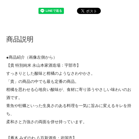
商品説明
●商品紹介（画像左側から）
【貴 特別純米 永山本家酒造場：宇部市】
すっきりとした酸味と柑橘のようなさわやかさ。
「貴」の商品の中でも最も定番の商品。
柑橘を思わせる心地良い酸味が、食材に寄り添うやさしい味わいのお
酒です。
青魚や牡蠣といった生臭さのある料理を一気に旨みに変えるキレを持
ち、
柔和さと力強さの両面を併せ持っています。
【雁木 みずのわ 八百新酒造：岩国市】