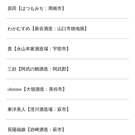
原田【はつもみぢ：周南市】
わかむすめ【新谷酒造：山口市徳地堀】
貴【永山本家酒造場：宇部市】
三好【阿武の鶴酒造：阿武郡】
ohmine【大嶺酒造：美祢市】
東洋美人【澄川酒造場：萩市】
長陽福娘【岩崎酒造：萩市】