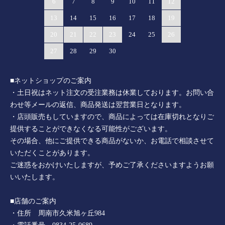
6
7
8
9
10
11
12
13
14
15
16
17
18
19
20
21
22
23
24
25
26
27
28
29
30
■ネットショップのご案内
・土日祝はネット注文の受注業務は休業しております。お問い合
わせ等メールの返信、商品発送は翌営業日となります。
・店頭販売もしていますので、商品によっては在庫切れとなりご
提供することができなくなる可能性がございます。
その場合、他にご提供できる商品がないか、お電話で相談させて
いただくことがあります。
ご迷惑をおかけいたしますが、予めご了承くださいますようお願
いいたします。
■店舗のご案内
・住所 周南市久米旭ヶ丘984