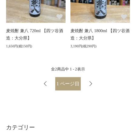
麦焼酎 兼八 720ml 【四ツ谷酒
麦焼酎 兼八 1800ml 【四ツ谷酒
造：大分県】
造：大分県】
1,650円(税150円)
3,190円(税290円)
全
2
商品中
1 - 2
表示
1
ページ目
カテゴリー