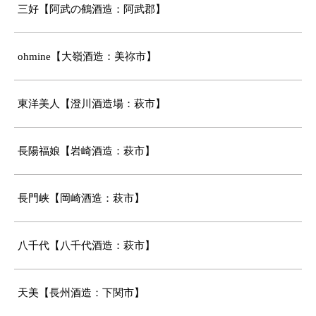
三好【阿武の鶴酒造：阿武郡】
ohmine【大嶺酒造：美祢市】
東洋美人【澄川酒造場：萩市】
長陽福娘【岩崎酒造：萩市】
長門峡【岡崎酒造：萩市】
八千代【八千代酒造：萩市】
天美【長州酒造：下関市】