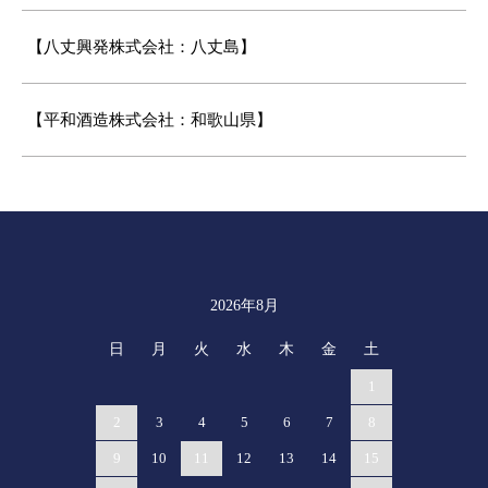
【八丈興発株式会社：八丈島】
【平和酒造株式会社：和歌山県】
2026年8月
カレンダー
日
月
火
水
木
金
土
1
2
3
4
5
6
7
8
9
10
11
12
13
14
15