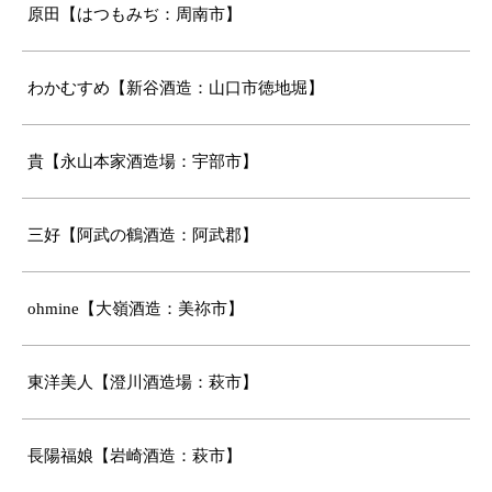
原田【はつもみぢ：周南市】
わかむすめ【新谷酒造：山口市徳地堀】
貴【永山本家酒造場：宇部市】
三好【阿武の鶴酒造：阿武郡】
ohmine【大嶺酒造：美祢市】
東洋美人【澄川酒造場：萩市】
長陽福娘【岩崎酒造：萩市】