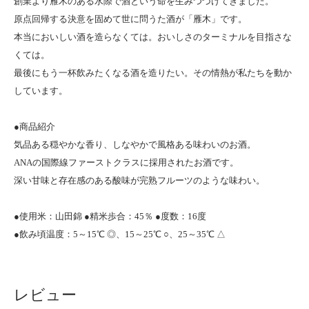
創業より雁木のある水際で酒という命を生みつづけてきました。
原点回帰する決意を固めて世に問うた酒が「雁木」です。
本当においしい酒を造らなくては。おいしさのターミナルを目指さな
くては。
最後にもう一杯飲みたくなる酒を造りたい。その情熱が私たちを動か
しています。
●商品紹介
気品ある穏やかな香り、しなやかで風格ある味わいのお酒。
ANAの国際線ファーストクラスに採用されたお酒です。
深い甘味と存在感のある酸味が完熟フルーツのような味わい。
●使用米：山田錦 ●精米歩合：45％ ●度数：16度
●飲み頃温度：5～15℃ ◎、15～25℃ ○、25～35℃ △
レビュー