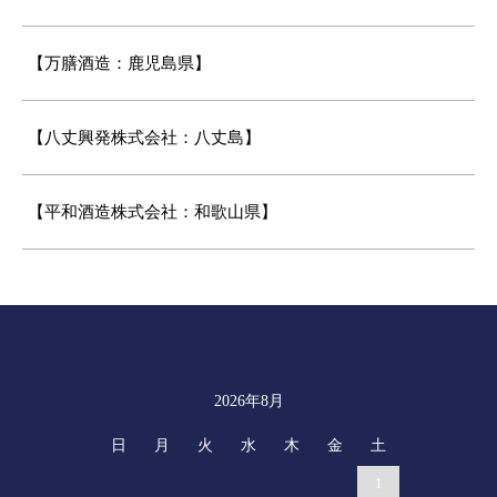
【万膳酒造：鹿児島県】
【八丈興発株式会社：八丈島】
【平和酒造株式会社：和歌山県】
2026年8月
カレンダー
日
月
火
水
木
金
土
1